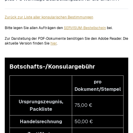
Zurück zur Liste aller konsularischen Bestimmungen
Bitte legen Sie allen Aufträgen den
SERVISUM-Bestellschein
bei.
Zur Darstellung der PDF-Dokumente benötigen Sie den Adobe Reader. Die
aktuelle Version finden Sie
hier
.
Botschafts-/Konsulargebühr
pro
Dokument/Stempel
Ursprungszeugnis,
75,00 €
Packliste
Handelsrechnung
50,00 €