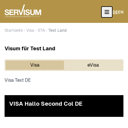
DE
EN
Open
Startseite
Visa - ETA
Test Land
Visum für Test Land
Visa
eVisa
Visa Text DE
VISA Hallo Second Col DE